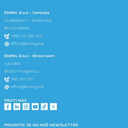
ENING d.o.o - Centrala
Gudeljska II – Straševina,
81400 Nikšić,
+382 40 253 401
office@ening.me
ENING d.o.o - Showroom
4.jul 56A,
81000 Podgorica,
063 210 210
office@ening.me
PRATI NAS
PRIJAVITE SE NA NAŠ NEWSLETTER