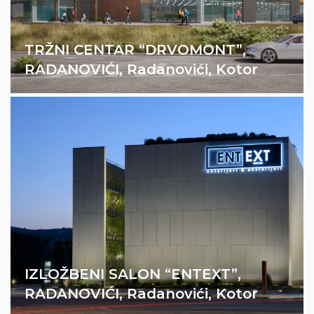
Sistemi ventilacije
TRŽNI CENTAR “DRVOMONT”,
Sistemi klimatizacije
RADANOVIĆI, Radanovići, Kotor
Sistemi za odimljavanje
IZLOŽBENI SALON “ENTEXT”,
Sistemi ventilacije
RADANOVIĆI, Radanovići, Kotor
Sistemi klimatizacije