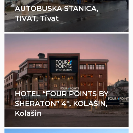
Sistemi ventilacije
AUTOBUSKA STANICA,
Sistemi klimatizacije
TIVAT, Tivat
Stabilni protivpožarni sistemi
HOTEL “FOUR POINTS BY
SHERATON” 4*, KOLAŠIN,
Kolašin
Stabilni protivpožarni sistemi