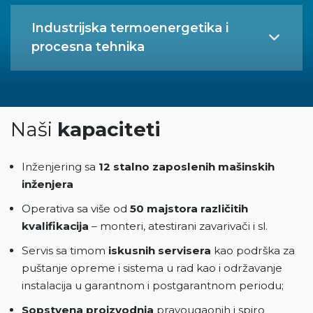
Industrijska termoenergetika i
procesna tehnika
Naši
kapaciteti
Inženjering sa
12 stalno zaposlenih mašinskih
inženjera
Operativa sa više od
50 majstora različitih
kvalifikacija
– monteri, atestirani zavarivači i sl.
Servis sa timom
iskusnih servisera
kao podrška za
puštanje opreme i sistema u rad kao i održavanje
instalacija u garantnom i postgarantnom periodu;
Sopstvena proizvodnja
pravougaonih i spiro