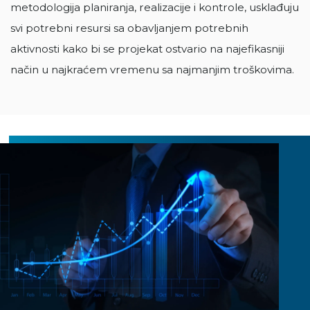
metodologija planiranja, realizacije i kontrole, usklađuju
svi potrebni resursi sa obavljanjem potrebnih
aktivnosti kako bi se projekat ostvario na najefikasniji
način u najkraćem vremenu sa najmanjim troškovima.