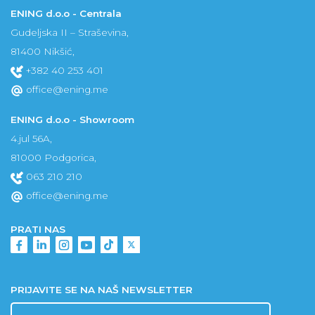
ENING d.o.o - Centrala
Gudeljska II – Straševina,
81400 Nikšić,
+382 40 253 401
office@ening.me
ENING d.o.o - Showroom
4.jul 56A,
81000 Podgorica,
063 210 210
office@ening.me
PRATI NAS
PRIJAVITE SE NA NAŠ NEWSLETTER