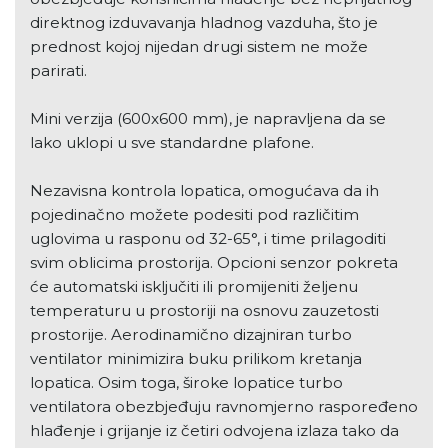
direktnog izduvavanja hladnog vazduha, što je
prednost kojoj nijedan drugi sistem ne može
parirati.
Mini verzija (600x600 mm), je napravljena da se
lako uklopi u sve standardne plafone.
Nezavisna kontrola lopatica, omogućava da ih
pojedinačno možete podesiti pod različitim
uglovima u rasponu od 32-65°, i time prilagoditi
svim oblicima prostorija. Opcioni senzor pokreta
će automatski isključiti ili promijeniti željenu
temperaturu u prostoriji na osnovu zauzetosti
prostorije. Aerodinamično dizajniran turbo
ventilator minimizira buku prilikom kretanja
lopatica. Osim toga, široke lopatice turbo
ventilatora obezbjeđuju ravnomjerno raspoređeno
hlađenje i grijanje iz četiri odvojena izlaza tako da