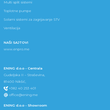
Multi split sistemi
Toplotne pumpe
Solarni sistemi za zagrijavanje STV
Ventilacija
NAŠI SAJTOVI
www.enpro.me
ENING d.o.o - Centrala
Gudeljska II – Straševina,
81400 Nikšić,
+382 40 253 401
office@ening.me
ENING d.o.o - Showroom