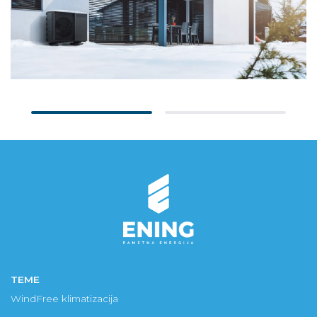
TEME
WindFree klimatizacija