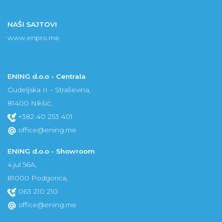
NAŠI SAJTOVI
www.enpro.me
ENING d.o.o - Centrala
Gudeljska II – Straševina,
81400 Nikšić,
+382 40 253 401
office@ening.me
ENING d.o.o - Showroom
4.jul 56A,
81000 Podgorica,
063 210 210
office@ening.me