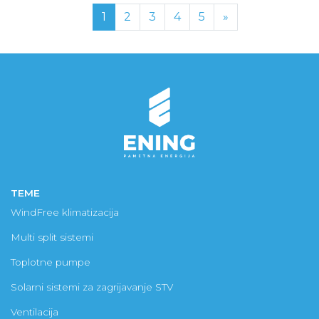
(current)
Next
1
2
3
4
5
»
TEME
WindFree klimatizacija
Multi split sistemi
Toplotne pumpe
Solarni sistemi za zagrijavanje STV
Ventilacija