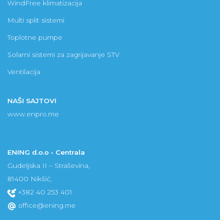
WindFree klimatizacija
Multi split sistemi
Toplotne pumpe
Solarni sistemi za zagrijavanje STV
Ventilacija
NAŠI SAJTOVI
www.enpro.me
ENING d.o.o - Centrala
Gudeljska II – Straševina,
81400 Nikšić,
+382 40 253 401
office@ening.me