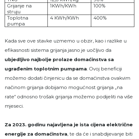
Grijanje na
1KWh/KWh
100%
struju
Toplotna
4 KWh/KWh
400%
pumpa
Kada sve ove stavke uzmemo u obzir, kao i razlike u
efikasnosti sistema grijanja jasno je uočljivo da
ubjedljivo najbolje prolaze domaćinstva sa
ugrađenim toplotnim pumpama
. Ovoj beneficiji
možemo dodati činjenicu da se domaćinstva ovakvim
načinom grijanja dobijamo mogućnost grijanja „na
rate“ odnosno trošak grijanja možemo podijeliti na više
mjeseci.
Za 2023. godinu najavljena je ista cijena električne
energije za domaćinstva
, te da će i snabdijevanje biti