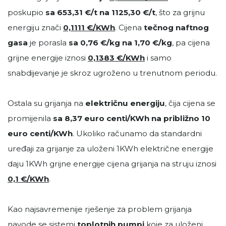
poskupio
sa 653,31 €/t na 1125,30 €/t
, što za grijnu
energiju znači
0,1111 €/KWh
. Cijena
tečnog naftnog
gasa
je porasla
sa 0,76 €/kg na 1,70 €/kg
, pa cijena
grijne energije iznosi
0,1383 €/KWh
i samo
snabdijevanje je skroz ugroženo u trenutnom periodu.
Ostala su grijanja na
električnu energiju
, čija cijena se
promijenila
sa 8,37 euro centi/KWh na približno 10
euro centi/KWh
. Ukoliko računamo da standardni
uređaji za grijanje za uloženi 1KWh električne energije
daju 1KWh grijne energije cijena grijanja na struju iznosi
0,1 €/KWh
.
Kao najsavremenije rješenje za problem grijanja
navode se sistemi
toplotnih pumpi
koje za uloženi