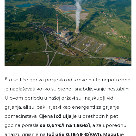
Što se tiče goriva porijekla od sirove nafte nepotrebno
je naglašavati koliko su cijene i snabdijevanje nestabilni.
U ovom periodu u našoj državi su i najskuplji vid
grijanja, ali su ipak i rijetki kao energenti za grijanje
domaćinstava. Cijena
lož ulja
je u prethodnih pet
godina porasla
sa 0,67€/l na 1,86€/l
, a za uporednu
analizu grijanje na
lož ulje
0,1849 €/KWh
.
Mazut
je