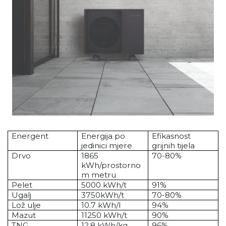
Energent
Energija po
Efikasnost
jedinici mjere
grijnih tijela
Drvo
1865
70-80%
kWh/prostorno
m metru
Pelet
5000 kWh/t
91%
Ugalj
3750kWh/t
70-80%
Lož ulje
10.7 kWh/l
94%
Mazut
11250 kWh/t
90%
TNG
12,8 kWh/kg
96%