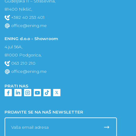
Gudeljska II – Straševina,
81400 Nikšić,
+382 40 253 401
office@ening.me
ENING d.o.o - Showroom
4.jul 56A,
81000 Podgorica,
063 210 210
office@ening.me
PRATI NAS
PRIJAVITE SE NA NAŠ NEWSLETTER