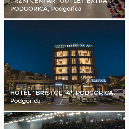
TRŽNI CENTAR “OUTLET EXTRA”,
Sistemi klimatizacije
PODGORICA, Podgorica
Stabilni protivpožarni sistemi
Sistemi ventilacije
HOTEL “BRISTOL” 4*, PODGORICA,
Sistemi za pripremu sanitarne potrošne vode
Podgorica
Sistemi klimatizacije