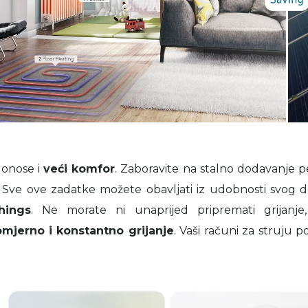
onose i
veći komfor
. Zaboravite na stalno dodavanje pel
. Sve ove zadatke možete obavljati iz udobnosti svog 
hings
. Ne morate ni unaprijed pripremati grijanj
mjerno i konstantno grijanje
. Vaši računi za struju po