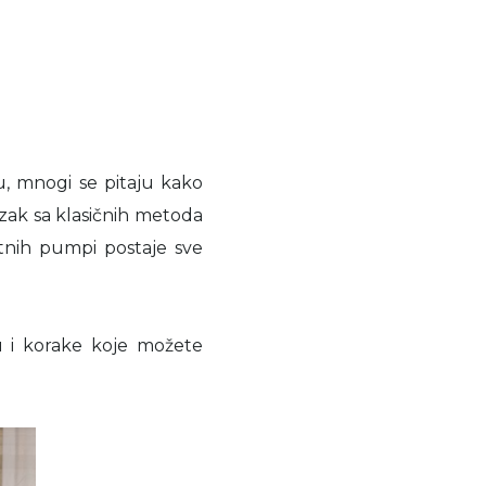
, mnogi se pitaju kako
azak sa klasičnih metoda
otnih pumpi postaje sve
 i korake koje možete