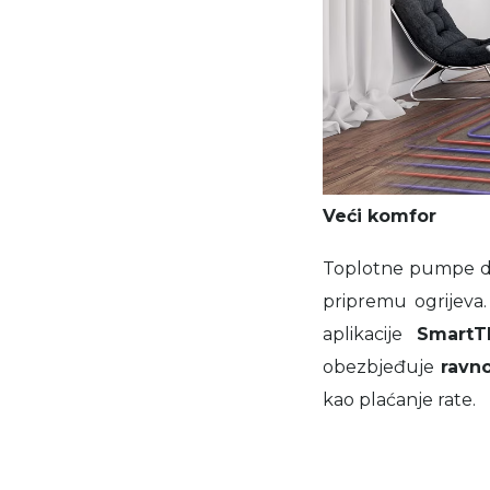
Veći komfor
Toplotne pumpe d
pripremu ogrijeva
aplikacije
SmartT
obezbjeđuje
ravno
kao plaćanje rate.