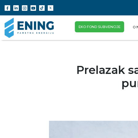
EKO FOND SUBVENCIJE
O 
(CURRENT)
Prelazak sa
pu