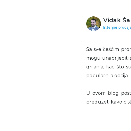
Vidak Ša
Inženjer prodaj
Sa sve češćim pro
mogu unaprijediti s
grijanja, kao što 
popularnija opcija.
U ovom blog postu
preduzeti kako biste