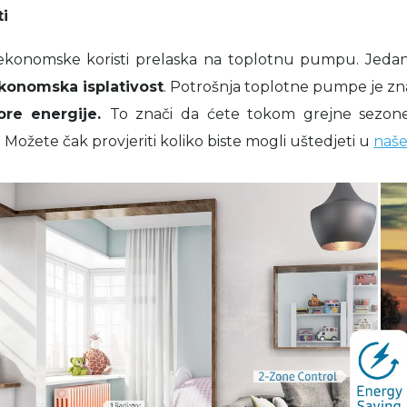
i
ekonomske koristi prelaska na toplotnu pumpu. Jedan
konomska isplativost
. Potrošnja toplotne pumpe je z
vore energije.
To znači da ćete tokom grejne sezone
 Možete čak provjeriti koliko biste mogli uštedjeti u
naše