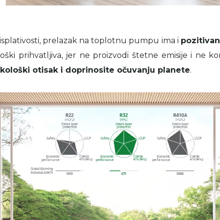
plativosti, prelazak na toplotnu pumpu ima i
pozitivan
oški prihvatljiva, jer ne proizvodi štetne emisije i ne kor
kološki otisak i doprinosite očuvanju planete
.