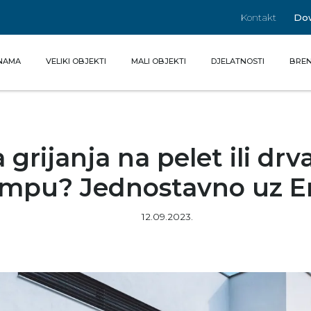
Kontakt
Do
(CURRENT)
NAMA
VELIKI OBJEKTI
MALI OBJEKTI
DJELATNOSTI
BREN
 grijanja na pelet ili dr
mpu? Jednostavno uz E
12.09.2023.