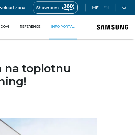
wnload zona
Showroom
ME
EN
DOVI
REFERENCE
INFO PORTAL
va na toplotnu
ning!