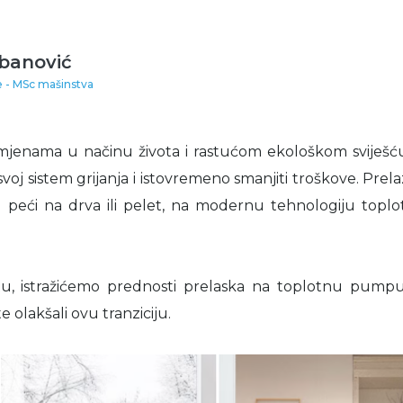
banović
e - MSc mašinstva
mjenama u načinu života i rastućom ekološkom sviješću
voj sistem grijanja i istovremeno smanjiti troškove. Prel
su peći na drva ili pelet, na modernu tehnologiju topl
, istražićemo prednosti prelaska na toplotnu pumpu
 olakšali ovu tranziciju.