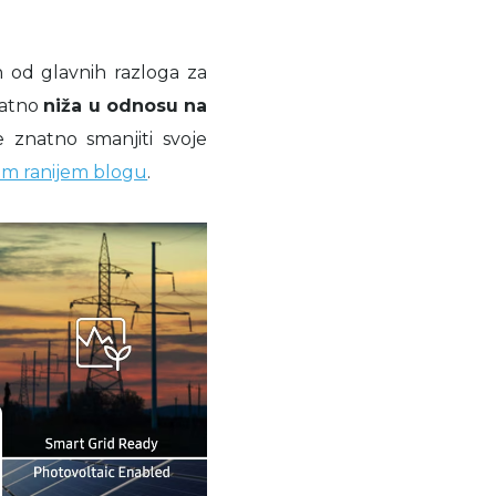
 od glavnih razloga za
natno
niža u odnosu na
 znatno smanjiti svoje
m ranijem blogu
.