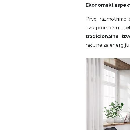
Ekonomski aspekt
Prvo, razmotrimo 
ovu promjenu je
e
tradicionalne iz
račune za energiju.