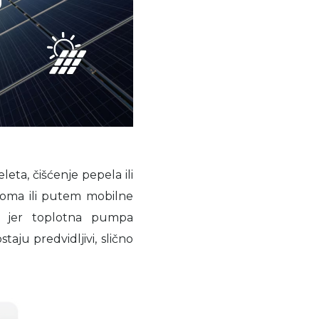
eta, čišćenje pepela ili
doma ili putem mobilne
e, jer toplotna pumpa
staju predvidljivi, slično