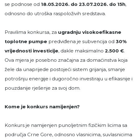
se podnose od
18.05.2026. do 23.07.2026. do 15h
,
odnosno do utroška raspoloživih sredstava.
Pravilima konkursa, za
ugradnju visokoefikasne
toplotne pumpe
predviđena je subvencija od
30%
vrijednosti investicije
, dakle maksimalno
2.500 €
.
Ova mjera je posebno značajna za domaćinstva koja
žele da unaprijede postojeći sistem grijanja, smanje
potrošnju energije i dugoročno investiraju u efikasnije i
pouzdanije rješenje za svoj dom.
Kome je konkurs namijenjen?
Konkurs je namijenjen punoljetnim fizičkim licima sa
područja Crne Gore, odnosno vlasnicima, suvlasnicima