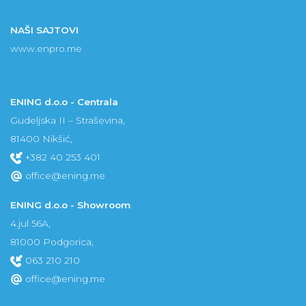
NAŠI SAJTOVI
www.enpro.me
ENING d.o.o - Centrala
Gudeljska II – Straševina,
81400 Nikšić,
+382 40 253 401
office@ening.me
ENING d.o.o - Showroom
4.jul 56A,
81000 Podgorica,
063 210 210
office@ening.me