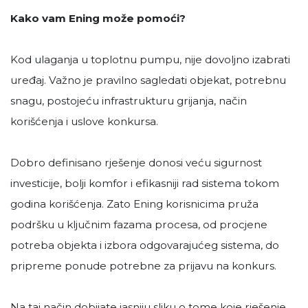
Kako vam Ening može pomoći?
Kod ulaganja u toplotnu pumpu, nije dovoljno izabrati
uređaj. Važno je pravilno sagledati objekat, potrebnu
snagu, postojeću infrastrukturu grijanja, način
korišćenja i uslove konkursa.
Dobro definisano rješenje donosi veću sigurnost
investicije, bolji komfor i efikasniji rad sistema tokom
godina korišćenja. Zato Ening korisnicima pruža
podršku u ključnim fazama procesa, od procjene
potreba objekta i izbora odgovarajućeg sistema, do
pripreme ponude potrebne za prijavu na konkurs.
Na taj način dobijate jasniju sliku o tome koje rješenje