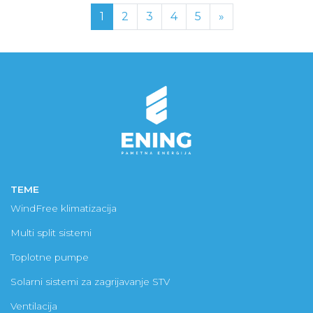
(current)
Next
1
2
3
4
5
»
TEME
WindFree klimatizacija
Multi split sistemi
Toplotne pumpe
Solarni sistemi za zagrijavanje STV
Ventilacija