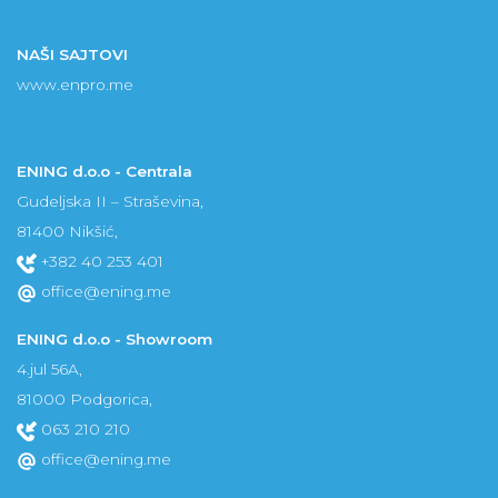
NAŠI SAJTOVI
www.enpro.me
ENING d.o.o - Centrala
Gudeljska II – Straševina,
81400 Nikšić,
+382 40 253 401
office@ening.me
ENING d.o.o - Showroom
4.jul 56A,
81000 Podgorica,
063 210 210
office@ening.me